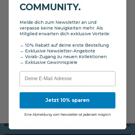
COMMUNITY.
Melde dich zum Newsletter an und
Bereitgestelltes
verpasse keine Neuigkeiten mehr. Als
Retourenetikett
Mitglied erwarten dich exklusive Vorteile:
→ 10% Rabatt auf deine erste Bestellung
→ Exklusive Newsletter-Angebote
→ Vorab-Zugang zu neuen Kollektionen
→ Exklusive Gewinnspiele
30 Tage
Email
Retourenfrist
Jetzt 10% sparen
Sichere und zahlreiche
Eine Abmeldung vom Newsletter ist jederzeit möglich
Zahlungsoptionen von Apple Pay bis Paypal
PRODUKTBESCHREIBUNG