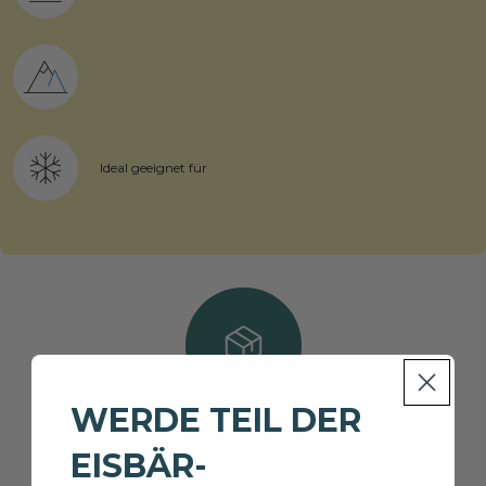
Ideal geeignet für
WERDE TEIL DER
Kostenfreier
Versand ab 39€
EISBÄR-