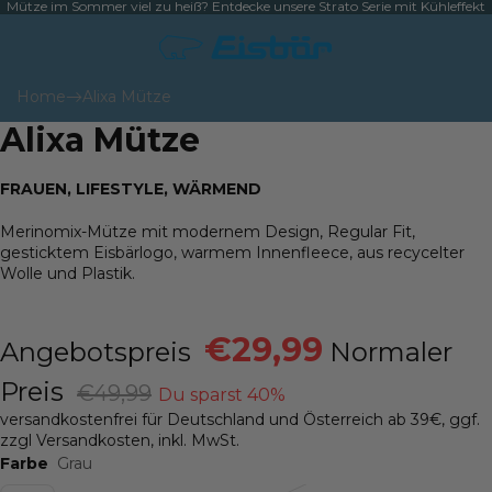
Mütze im Sommer viel zu heiß? Entdecke unsere
Strato Serie mit Kühleffekt
Schließ
Home
Alixa Mütze
Alixa Mütze
Bild
im
Vollbildmodus
FRAUEN, LIFESTYLE, WÄRMEND
öffnen
Merinomix-Mütze mit modernem Design, Regular Fit,
gesticktem Eisbärlogo, warmem Innenfleece, aus recycelter
Wolle und Plastik.
€29,99
Angebotspreis
Normaler
Preis
€49,99
Du sparst 40%
versandkostenfrei für Deutschland und Österreich ab 39€, ggf.
zzgl Versandkosten, inkl. MwSt.
Farbe
Grau