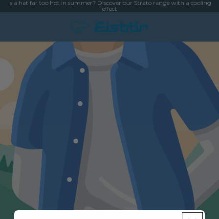
Is a hat far too hot in summer? Discover our Strato range with a cooling
effect