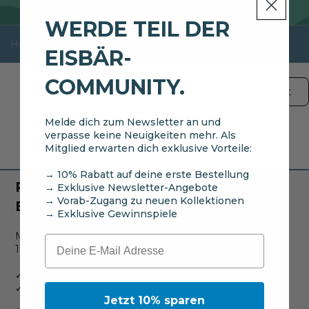
WERDE TEIL DER
Home
Beanies for Sport
EISBÄR-
COMMUNITY.
Filter & Sort
Melde dich zum Newsletter an und
No products found.
verpasse keine Neuigkeiten mehr. Als
Mitglied erwarten dich exklusive Vorteile:
Try using fewer filters or
clear all filters
.
→ 10% Rabatt auf deine erste Bestellung
RABATT SICHERN UND TEIL DER
→ Exklusive Newsletter-Angebote
→ Vorab-Zugang zu neuen Kollektionen
EISBÄR-COMMUNITY WERDEN.
→ Exklusive Gewinnspiele
Melde dich zum Newsletter an und sichere dir einmalig
Email
10% auf deine nächste Bestellung.
✓ Keine Neuigkeiten aus der Eisbär-Welt verpassen
✓ Exklusive Angebote und Vorteile
Jetzt 10% sparen